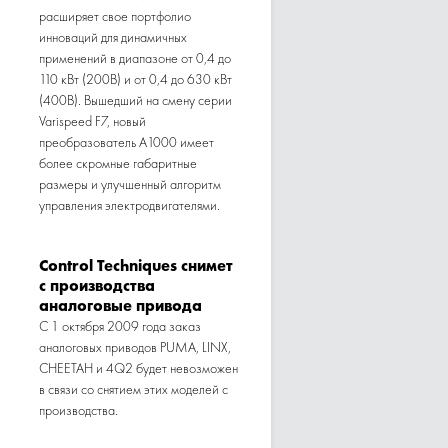
расширяет свое портфолио
инноваций для динамичных
применений в диапазоне от 0,4 до
110 кВт (200В) и от 0,4 до 630 кВт
(400В). Вышедший на смену серии
Varispeed F7, новый
преобразователь А1000 имеет
более скромные габаритные
размеры и улучшенный алгоритм
управления электродвигателями.
Control Techniques снимет
с производства
аналоговые привода
С 1 октября 2009 года заказ
аналоговых приводов PUMA, LINX,
CHEETAH и 4Q2 будет невозможен
в связи со снятием этих моделей с
производства.