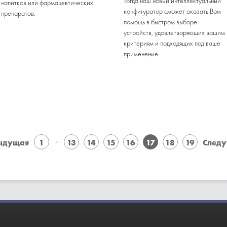
Тогда наш новый интеллектуальный
напитков или фармацевтических
конфигуратор сможет оказать Вам
препаратов.
помощь в быстром выборе
устройств, удовлетворяющих вашим
критериям и подходящих под ваше
применение.
...
ыдущая
1
13
14
15
16
17
18
19
Следу