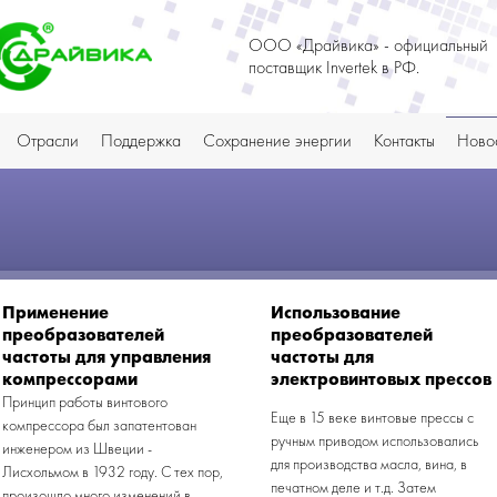
ООО «Драйвика» - официальный
поставщик Invertek в РФ.
Отрасли
Поддержка
Сохранение энергии
Контакты
Ново
Применение
Использование
преобразователей
преобразователей
частоты для управления
частоты для
компрессорами
электровинтовых прессов
Принцип работы винтового
Еще в 15 веке винтовые прессы с
компрессора был запатентован
ручным приводом использовались
инженером из Швеции -
для производства масла, вина, в
Лисхольмом в 1932 году. С тех пор,
печатном деле и т.д. Затем
произошло много изменений в