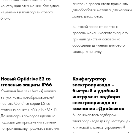
винтовые прессы стали применять
конструкции этих машин. Коснулись
для обработки металла, для чеканки
изменения и привода винтового
монет, штамповки.
блока.
Винтовой пресс относится к
прессам механического типа, его
принцип действия основан на
сообщении движения винтового
шпинделя ползуну.
Новый Optidrive E2 со
Конфигуратор
степенью защиты IP66
электропривода –
быстрый и удобный
Компания Invertek (Англия) начала
инструмент подбора
выпуск новых преобразователей
электропривода от
частоты Optidrive серии E2 со
компании «Драйвика»
степенью защиты IP66 / NEMX 12.
Вы занимаетесь подбором
Данная серия приводов идеально
электропривода для существующей
подходит для применения в линиях
или новой системы управления?
по производству продуктов питания,