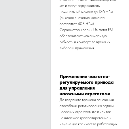
мм и могут поддерживать
номинальный момент до 136 Н*м
(пиковое значение момента
составляет 408 Н*м).
Сервомоторы серии Unimotor FM
обеспечивают максимальную
гибкость и комфорт во время их
выбора и применения
Применение частотно-
регулируемого привода
для управления
насосными агрегатами
До недавнего времени основными
способами регулирования подачи
насосных агрегатов являлись так
называемое дросселирование и
изменение количества работающих