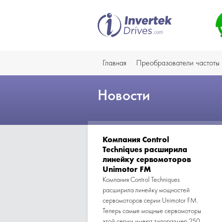
Главная
Преобразователи частоты
Новости
Компания Control
Techniques расширила
линейку сервомоторов
Unimotor FM
Компания Control Techniques
расширила линейку мощностей
сервомоторов серии Unimotor FM.
Теперь самые мощные сервомоторы
этой серии имеют типоразмер 250