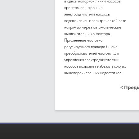
в одной напорной линии насосов,
при этом асинхронные
электродвигатели насосов
подключались к электрической сети
напрямую через автоматические
выключатели и контакторы.
Применение частотно-
регулируемого привода (иначе
преобразователей частоты) для
управления электродвигателями
насосов позволяет избежать многих
вышеперечисленных недостатков.
< Пред