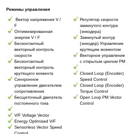
Режимы управления
Вектор напряжения V /
Регулятор скорости
F
замкнутого контура
Оптимизированная
(энкодера)
энергия V / F
Замкнутый контур
Бесконтактный
(энкодер) Управление
векторный контроль
крутящим моментом
скорости
Векторное управление
Бесконтактный
с открытым циклом PM
векторный контроль
крутящего момента
Closed Loop (Encoder)
Синхронное
Speed Control
управление двигателем
Closed Loop (Encoder)
сопротивления
Torque Control
Бесщеточный двигатель
Open Loop PM Vector
постоянного тока
Control
V/F Voltage Vector
Energy Optimised V/F
Sensorless Vector Speed
Control