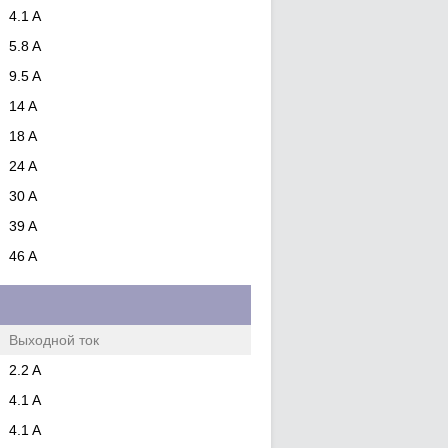
4.1 A
5.8 A
9.5 A
14 A
18 A
24 A
30 A
39 A
46 A
Выходной ток
2.2 A
4.1 A
4.1 A