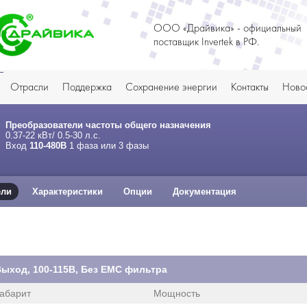
ООО «Драйвика» - официальный
поставщик Invertek в РФ.
Отрасли
Поддержка
Сохранение энергии
Контакты
Ново
Преобразователи частоты общего назначения
0.37-22 кВт/ 0.5-30 л.с.
Вход
110-480В
1 фаза или 3 фазы
ели
Характеристики
Опции
Документация
. Выход, 100-115В, Без ЕМС фильтра
абарит
Мощность