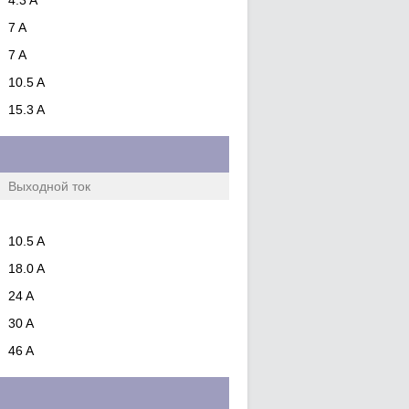
4.3 A
7 A
7 A
10.5 A
15.3 A
Выходной ток
10.5 A
18.0 A
24 A
30 A
46 A