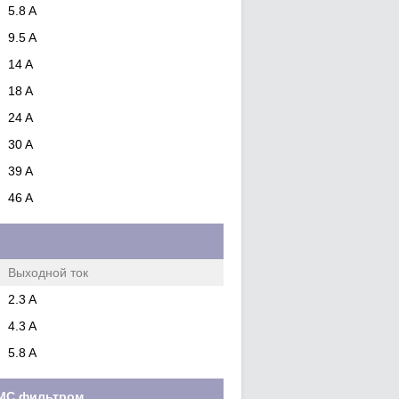
5.8 A
9.5 A
14 A
18 A
24 A
30 A
39 A
46 A
Выходной ток
2.3 A
4.3 A
5.8 A
 ЕМС фильтром