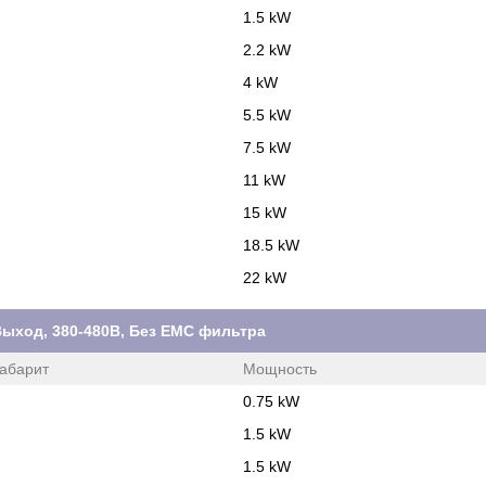
1.5 kW
2.2 kW
4 kW
5.5 kW
7.5 kW
11 kW
15 kW
18.5 kW
22 kW
. Выход, 380-480В, Без ЕМС фильтра
абарит
Мощность
0.75 kW
1.5 kW
1.5 kW